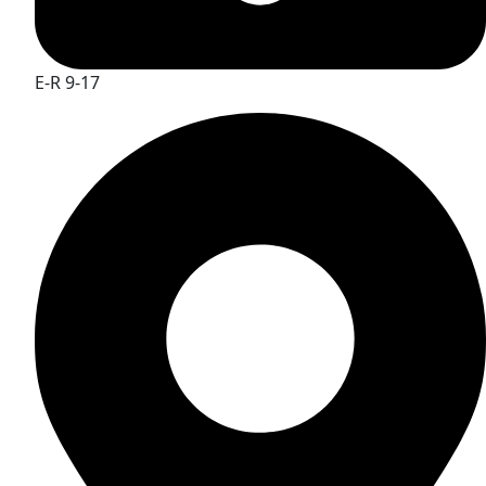
E-R 9-17