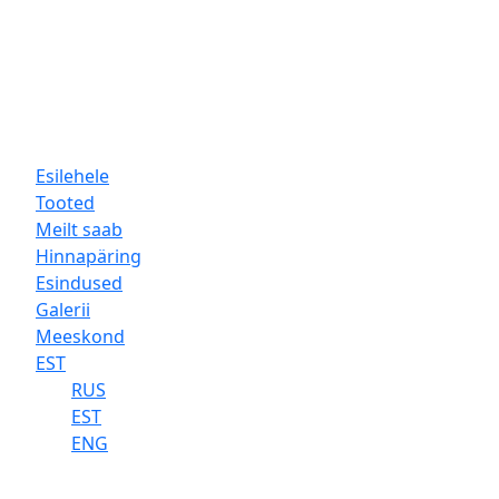
Esilehele
Tooted
Meilt saab
Hinnapäring
Esindused
Galerii
Meeskond
EST
RUS
EST
ENG