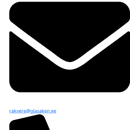
rakvere@glasaken.ee