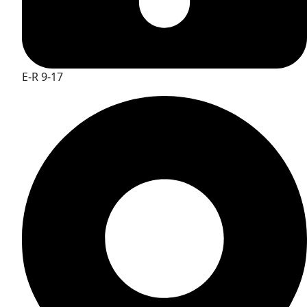
E-R 9-17