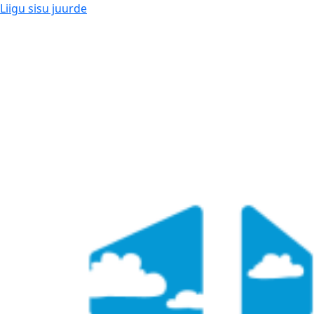
Liigu sisu juurde
Kui aken, siis Glasaken!