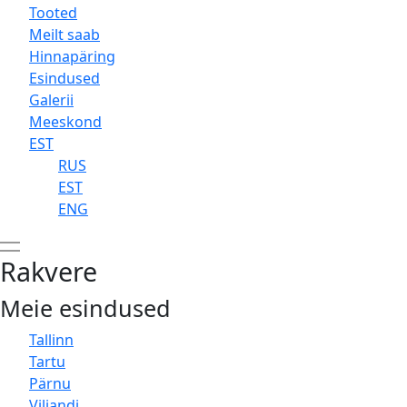
Tooted
Meilt saab
Hinnapäring
Esindused
Galerii
Meeskond
EST
RUS
EST
ENG
Rakvere
Meie esindused
Tallinn
Tartu
Pärnu
Viljandi