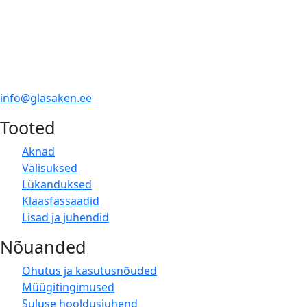
info@glasaken.ee
Tooted
Aknad
Välisuksed
Lükanduksed
Klaasfassaadid
Lisad ja juhendid
Nõuanded
Ohutus ja kasutusnõuded
Müügitingimused
Suluse hooldusjuhend