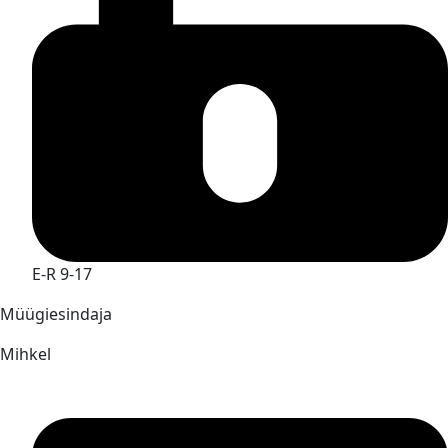
E-R 9-17
Müügiesindaja
Mihkel