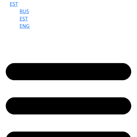
EST
RUS
EST
ENG