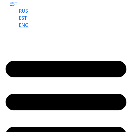
EST
RUS
EST
ENG