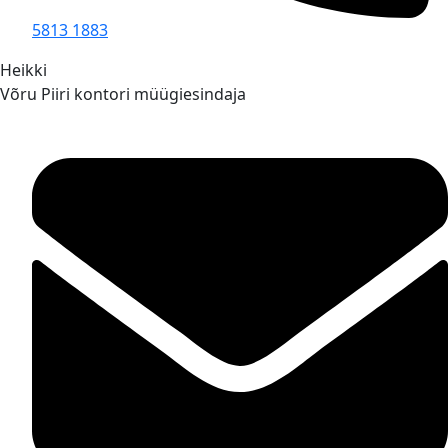
5813 1883
Heikki
Võru Piiri kontori müügiesindaja