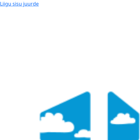
Liigu sisu juurde
Kui aken, siis Glasaken!