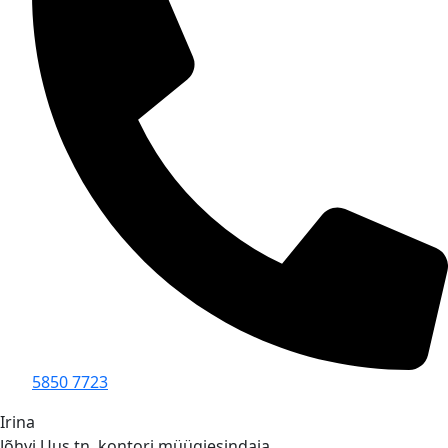
5850 7723
Irina
Jõhvi Uus tn. kontori müügiesindaja