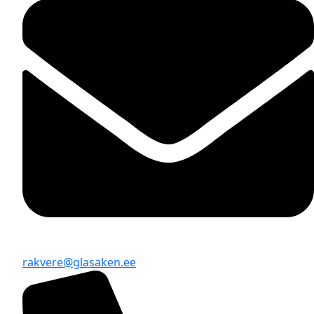
rakvere@glasaken.ee