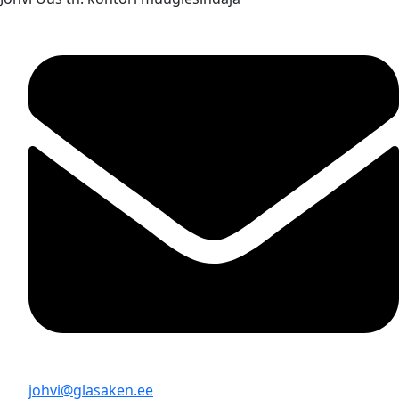
johvi@glasaken.ee