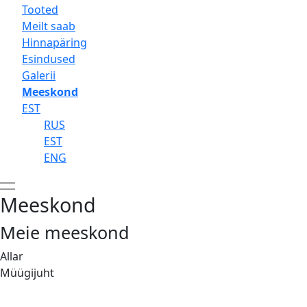
Tooted
Meilt saab
Hinnapäring
Esindused
Galerii
Meeskond
EST
RUS
EST
ENG
Meeskond
Meie meeskond
Allar
Müügijuht