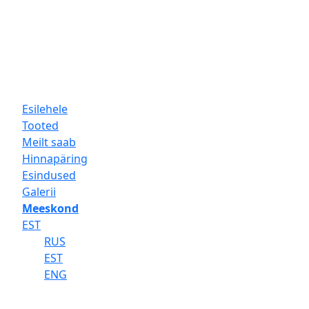
Esilehele
Tooted
Meilt saab
Hinnapäring
Esindused
Galerii
Meeskond
EST
RUS
EST
ENG