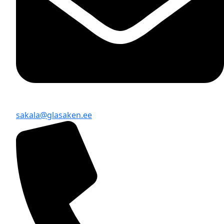
sakala@glasaken.ee