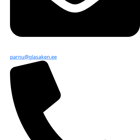
parnu@glasaken.ee