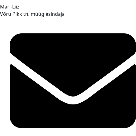
Mari-Liiz
Võru Pikk tn. müügiesindaja