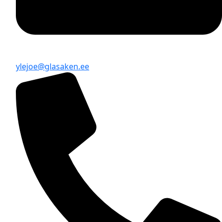
ylejoe@glasaken.ee