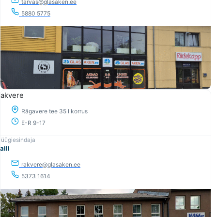
tarvas@glasaken.ee
5880 5775
akvere
Rägavere tee 35 I korrus
E-R 9-17
aili
rakvere@glasaken.ee
5373 1614