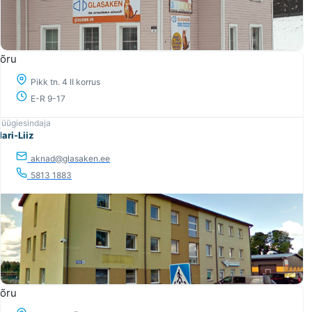
õru
Pikk tn. 4 II korrus
E-R 9-17
ari-Liiz
aknad@glasaken.ee
5813 1883
õru