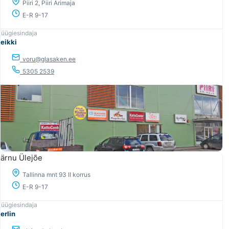
Piiri 2, Piiri Ärimaja
E-R 9-17
eikki
voru@glasaken.ee
5305 2539
ärnu Ülejõe
Tallinna mnt 93 II korrus
E-R 9-17
erlin