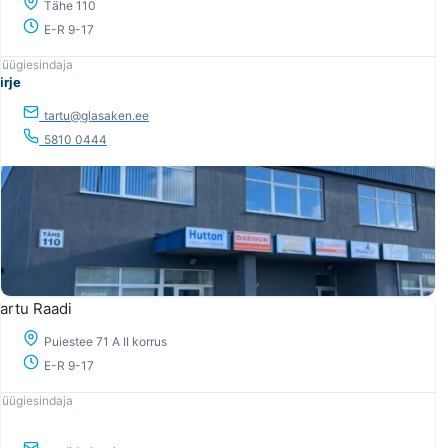
Tähe 110
E-R 9-17
irje
tartu@glasaken.ee
5810 0444
artu Raadi
Puiestee 71 A II korrus
E-R 9-17