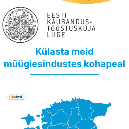
Külasta meid
müügiesindustes kohapeal
Rakvere
Viljandi
Tallinn
Pärnu
Jõhvi
Tartu
Võru