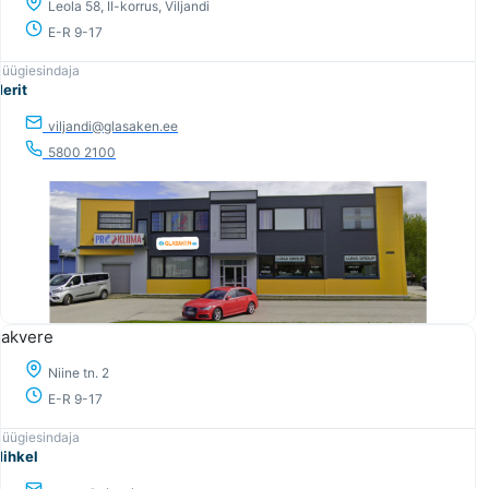
Leola 58, II-korrus, Viljandi
E-R 9-17
erit
viljandi@glasaken.ee
5800 2100
akvere
Niine tn. 2
E-R 9-17
ihkel