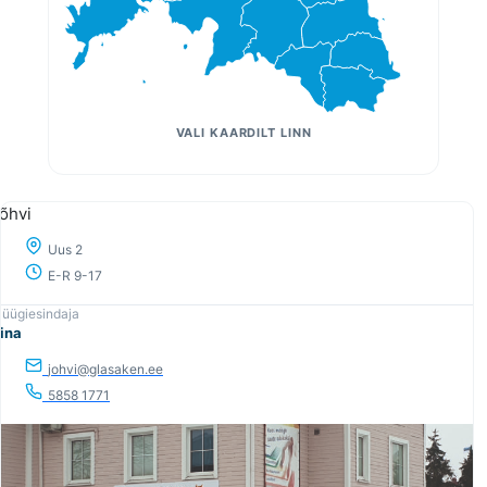
õhvi
Uus 2
E-R 9-17
rina
johvi@glasaken.ee
5858 1771