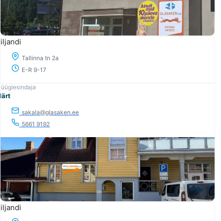
iljandi
Tallinna tn 2a
E-R 9-17
ärt
sakala@glasaken.ee
5661 9192
iljandi