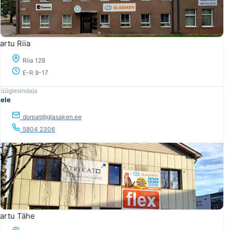
artu Riia
Riia 128
E-R 9-17
ele
dorpat@glasaken.ee
5804 2306
artu Tähe