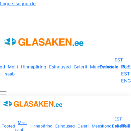
Liigu sisu juurde
Kui aken, siis Glasaken!
EST
RUS
ted
Meilt
Hinnapäring
Esindused
Galerii
Meeskond
Esilehele
Too
EST
saab
ENG
EST
Meilt
RUS
Tooted
Hinnapäring
Esindused
Galerii
Meeskond
Esilehele
saab