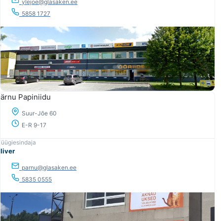
ylejoe@glasaken.ee
5858 1727
ärnu Papiniidu
Suur-Jõe 60
E-R 9-17
liver
parnu@glasaken.ee
5835 0555